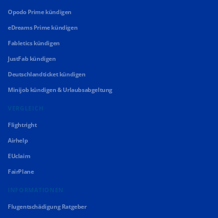
Opodo Prime kündigen
eDreams Prime kündigen
Fabletics kündigen
JustFab kündigen
Deutschlandticket kündigen
Minijob kündigen & Urlaubsabgeltung
VERGLEICH
Flightright
Airhelp
EUclaim
FairPlane
INFORMATIONEN
Flugentschädigung Ratgeber