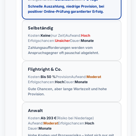
Schnelle Auszahlung, niedrige Provision, bei
positiver Online-Prüfung garantierter Erfolg.
Selbständig
Kosten:
Keine
(nur Zeit)
Aufwand:
Hoch
Erfolgschancen:
Unsicher
Dauer:
Monate
Zahlungsaufforderungen werden vom
Anspruchsgegner oft pauschal abgelehnt.
Flightright & Co.
Kosten:
Bis 50 %
Provision
Aufwand:
Moderat
Erfolgschancen:
Hoch
Dauer:
Monate
Gute Chancen, aber lange Wartezeit und hohe
Provision.
Anwalt
Kosten:
Ab 203 €
(Risiko bei Niederlage)
Aufwand:
Moderat
Erfolgschancen:
Hoch
Dauer:
Monate
Hohe Kosten und Prozessrisiko – lohnt sich nur mit