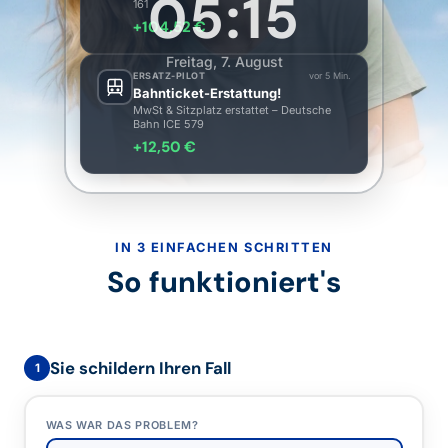
05:15
161
+104,52 €
Freitag, 7. August
ERSATZ-PILOT
vor 5 Min.
Bahnticket-Erstattung!
MwSt & Sitzplatz erstattet – Deutsche
Bahn ICE 579
+12,50 €
IN 3 EINFACHEN SCHRITTEN
So funktioniert's
Sie schildern Ihren Fall
1
WAS WAR DAS PROBLEM?