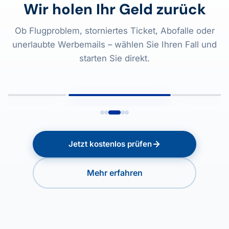
Wir holen Ihr Geld zurück
Ob Flugproblem, storniertes Ticket, Abofalle oder
unerlaubte Werbemails – wählen Sie Ihren Fall und
ERSATZ-PILOT
ERSATZ-PILOT
starten Sie direkt.
Flug storniert,
Entschädigung für
ERSATZ-PILOT
Steuern & Gebühren
Abo gekündig
Verspätung gezahlt
erstattet
erstattet!
+450,00 €
+121,00 €
+95,99 €
UGPREISERSTATTUNG
ABO-ERSTAT
FLUGENTSCHÄDIGUNG
Jetzt kostenlos prüfen
Mehr erfahren