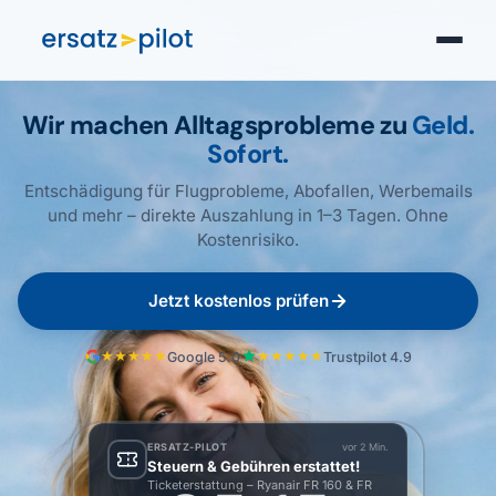
Wir machen Alltags­probleme zu
Geld.
Sofort.
Entschädigung für Flugprobleme, Abofallen, Werbemails
und mehr – direkte Auszahlung in 1–3 Tagen. Ohne
Kostenrisiko.
Jetzt kostenlos prüfen
★★★★★
★★★★★
Google 5.0
Trustpilot 4.9
ERSATZ-PILOT
vor 2 Min.
Steuern & Gebühren erstattet!
Ticketerstattung – Ryanair FR 160 & FR