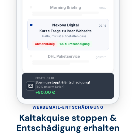
Morning Briefing
10:42
Nexova Digital
09:15
Kurze Frage zu Ihrer Webseite
Hallo, mir ist aufgefallen dass…
Abmahnfähig
100 € Entschädigung
DHL Paketservice
gestern
ERSATZ-PILOT
Spam gestoppt & Entschädigung!
(80% unterm Strich)
+80,00 €
WERBEMAIL-ENTSCHÄDIGUNG
Kaltakquise stoppen &
Entschädigung erhalten