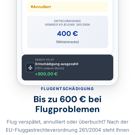
Annulliert
ENTSCHÄDIGUNG
GEMÄSS VO (EU) NR. 261/2004
400 €
(Mittelstrecke)
ERSATZ-PILOT
Entschädigung ausgezahlt
(75% unterm Strich)
+300,00 €
FLUGENTSCHÄDIGUNG
Bis zu 600 € bei
Flugproblemen
Flug verspätet, annulliert oder überbucht? Nach der
EU-Fluggastrechteverordnung 261/2004 steht Ihnen