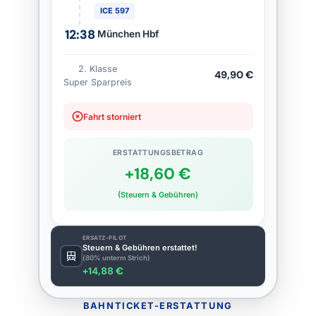
ICE 597
12:38
München Hbf
2. Klasse
49,90 €
Super Sparpreis
Fahrt storniert
ERSTATTUNGSBETRAG
+18,60 €
(Steuern & Gebühren)
ERSATZ-PILOT
Steuern & Gebühren erstattet!
(80% unterm Strich)
+14,88 €
BAHNTICKET-ERSTATTUNG