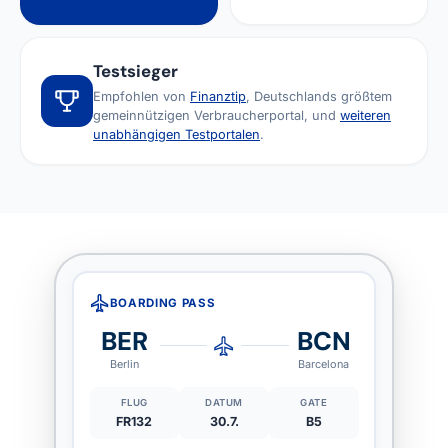
Testsieger
Empfohlen von
Finanztip
, Deutschlands größtem
gemeinnützigen Verbraucherportal, und
weiteren
unabhängigen Testportalen
.
BOARDING PASS
BER
BCN
Berlin
Barcelona
FLUG
DATUM
GATE
FR132
30.7.
B5