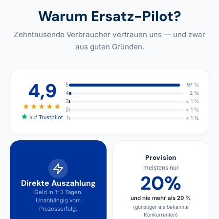
Warum Ersatz-Pilot?
Zehntausende Verbraucher vertrauen uns — und zwar
aus guten Gründen.
4,9
5
97 %
4
2 %
3
< 1 %
★★★★★
2
< 1 %
auf
Trustpilot
1
< 1 %
Provision
meistens nur
20%
Direkte Auszahlung
Geld in 1–3 Tagen.
und nie mehr als 29 %
Unabhängig vom
(günstiger als bekannte
Prozesserfolg.
Konkurrenten)