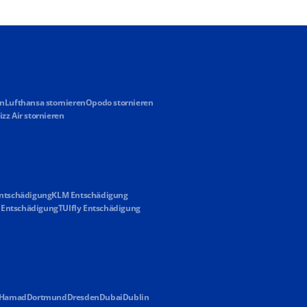
en
Lufthansa stornieren
Opodo stornieren
zz Air stornieren
Entschädigung
KLM Entschädigung
s Entschädigung
TUIfly Entschädigung
 Hamad
Dortmund
Dresden
Dubai
Dublin