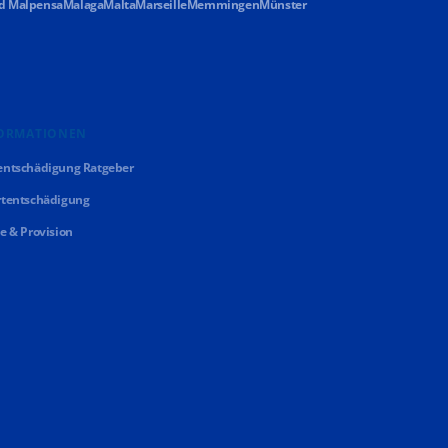
d Malpensa
Malaga
Malta
Marseille
Memmingen
Münster
ORMATIONEN
entschädigung Ratgeber
rtentschädigung
se & Provision