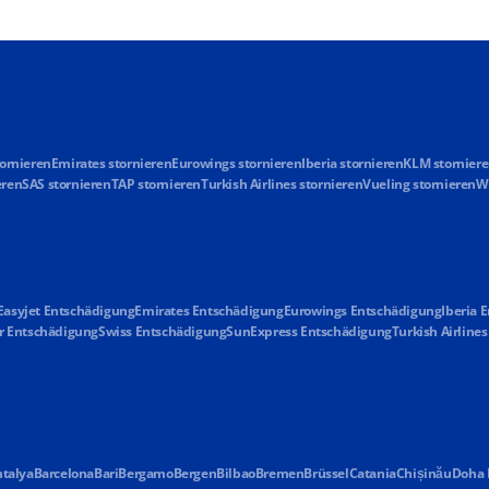
tornieren
Emirates stornieren
Eurowings stornieren
Iberia stornieren
KLM stornier
eren
SAS stornieren
TAP stornieren
Turkish Airlines stornieren
Vueling stornieren
Wi
Easyjet Entschädigung
Emirates Entschädigung
Eurowings Entschädigung
Iberia 
r Entschädigung
Swiss Entschädigung
SunExpress Entschädigung
Turkish Airline
talya
Barcelona
Bari
Bergamo
Bergen
Bilbao
Bremen
Brüssel
Catania
Chișinău
Doha