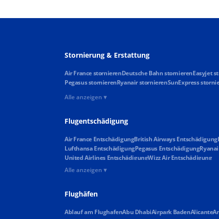
Stornierung & Erstattung
Air France stornieren
Deutsche Bahn stornieren
Easyjet s
Pegasus stornieren
Ryanair stornieren
SunExpress storni
Alle anzeigen ▾
Flugentschädigung
Air France Entschädigung
British Airways Entschädigung
Lufthansa Entschädigung
Pegasus Entschädigung
Ryanai
United Airlines Entschädigung
Wizz Air Entschädigung
Alle anzeigen ▾
Flughäfen
Ablauf am Flughafen
Abu Dhabi
Airpark Baden
Alicante
An