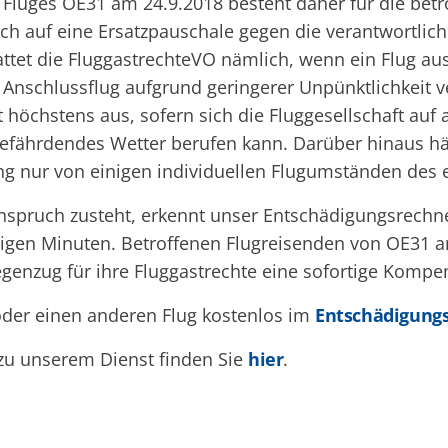
Fluges OE31 am 24.9.2018 besteht daher für die betr
h auf eine Ersatzpauschale gegen die verantwortliche
tet die FluggastrechteVO nämlich, wenn ein Flug ausfä
 Anschlussflug aufgrund geringerer Unpünktlichkeit v
 höchstens aus, sofern sich die Fluggesellschaft au
efährdendes Wetter berufen kann. Darüber hinaus hä
g nur von einigen individuellen Flugumständen des 
nspruch zusteht, erkennt unser Entschädigungsrechn
igen Minuten. Betroffenen Flugreisenden von OE31 
egenzug für ihre Fluggastrechte eine sofortige Kompe
oder einen anderen Flug kostenlos im
Entschädigung
 zu unserem Dienst finden Sie
hier
.