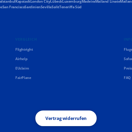
a
Istanbul
Kapstadt
London City
Lübeck
Luxemburg
Madeira
Mailand Linate
Mailan
os
San Francisco
Sardinien
Sevilla
Split
Teneriffa Süd
VERGLEICH
INF
Flightright
Flug
Airhelp
Sofo
EUclaim
Prei
FairPlane
FAQ
Vertrag widerrufen