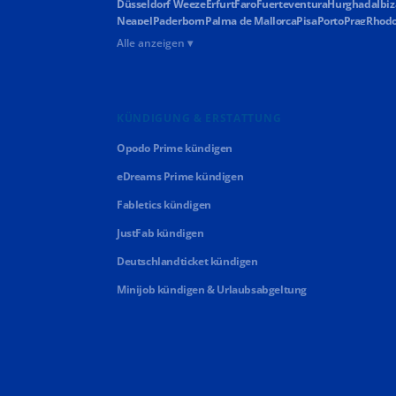
Düsseldorf Weeze
Erfurt
Faro
Fuerteventura
Hurghada
Ibiz
Neapel
Paderborn
Palma de Mallorca
Pisa
Porto
Prag
Rhod
Alle anzeigen ▾
KÜNDIGUNG & ERSTATTUNG
Opodo Prime kündigen
eDreams Prime kündigen
Fabletics kündigen
JustFab kündigen
Deutschlandticket kündigen
Minijob kündigen & Urlaubsabgeltung