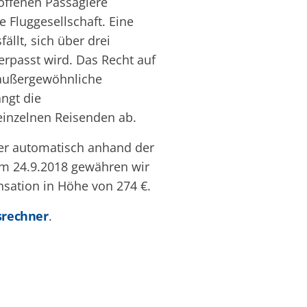
offenen Passagiere
 Fluggesellschaft. Eine
llt, sich über drei
erpasst wird. Das Recht auf
f außergewöhnliche
ngt die
einzelnen Reisenden ab.
er automatisch anhand der
am 24.9.2018 gewähren wir
nsation in Höhe von 274 €.
srechner
.